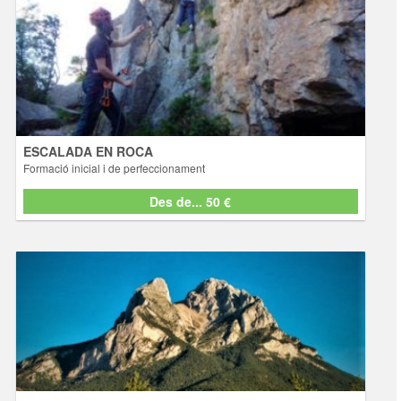
ESCALADA EN ROCA
Formació inicial i de perfeccionament
Activitats
Experimenteu la verticalitat amb els nostres curso i guiatges
d'escalada. L’escalada en roca es una activitat instintiva, natural,
apassionant i divertida que produeix una agradable sensació de
superació, millorant la concentració, l’equilibri, la coordinació de m ...
[+ info]
ESCALADA EN ROCA
Formació inicial i de perfeccionament
Des de... 50 €
Des de... 50 €
PEDRAFORCA EXPERIENCE
Guies del Pedraforca
Activitats
El Pedraforca és el cim emblemàtic de Catalunya per excelencia: per
la seva característica silueta, l’estructura geològica, els seus boscos
i paisatges, però també per la cultura i els serveis que l’envolten. El
Pedraforca et captiva des de la primera mi ... [+ info]