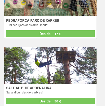
podreu gaudir d'un circuit d'aventura i habilitat que farà les delicies
dels més petits. · CIRCUIT DE XARXES, on els infants podran gaudir
de 9 Jocs d'acrobàcies i d'una Tirolina. Tot aix&o ... [+ info]
PEDRAFORCA PARC DE XARXES
Tirolines i jocs aeris amb llibertat
Des de... 17 €
Des de... 17 €
SALT AL BUIT ADRENALINA
Salta al buit des dels arbres!
Activitats
Trenca els teus límits i salta al buit des de la plataforma d’un arbre a
més de 10mts d’alçada. Salta com vulguis, endavant, endarrere.... i
estigues tranquil, la seguretat està garantida per un sistema anti-
caigudes que et frenarà progressivament despré ... [+ info]
SALT AL BUIT ADRENALINA
Salta al buit des dels arbres!
Des de... 30 €
Des de... 30 €