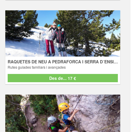
RAQUETES DE NEU A PEDRAFORCA I SERRA D
´ENSIJA
Rutes guiades familiars i avançades
Excursiones
Les valls del Pedraforca i la Serra d'Ensija canvien de color amb
l'arribada de la neu. Tot queda cobert amb el seu mantell blanc, els
boscos i el paisatge adquireixen un encant especial que ens
convida a descobrir els seus racons amb tranquil·les passejades
amb raquetes de neu. Els nostre ... [+ info]
RAQUETES DE NEU A PEDRAFORCA I SERRA D´ENSIJA
Rutes guiades familiars i avançades
Des de... 17 €
Des de... 17 €
VIA FERRATA
Escalada per a tota la familia, amb seguretat
Activitats
Veniu a descobrir el món vertical de la má dels nostres guies amb
tota seguretat. Una vía ferrata és un itinerari vertical equipat amb
material divers: claus, grapes, preses, passamans, cadenes, ponts
penjants i tirolines. Aquests elements permeten l’ascens amb