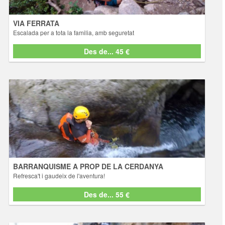
seguretat a z ... [+ info]
VIA FERRATA
Escalada per a tota la familia, amb seguretat
Des de... 45 €
Des de... 45 €
BARRANQUISME A PROP DE LA CERDANYA
Refresca't i gaudeix de l'aventura!
Activitats
Descobriu el món aquàtic dels barrancs i engorjat tot travessant
diferents obstacles naturals. Al llarg del descens, i segons el nivell
de dificultat del mateix, caldrà baixar i saltar per cascades, nedar per
congostos estrets, tobogans, i rapelar Amb la nostra proposta de
barrancs, g ... [+ info]
BARRANQUISME A PROP DE LA CERDANYA
Refresca't i gaudeix de l'aventura!
Des de... 55 €
Des de... 55 €