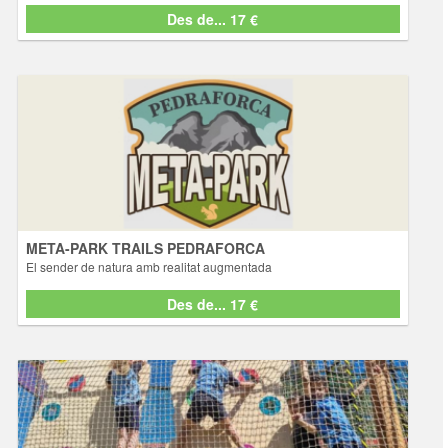
Des de... 17 €
Des de... 17 €
META-PARK TRAILS PEDRAFORCA
El sender de natura amb realitat augmentada
Excursiones
Meta-Park Trails Pedraforca redefineix l'experiència d'explorar la
naturalesa oferint-vos una experiència inmersiva de la fauna
salvatge de les valls del Pedraforca. Submergeix-te en la fascinant
biodiversitat local, on l'emoció de presenciar animals en el seu hàb
... [+ info]
META-PARK TRAILS PEDRAFORCA
El sender de natura amb realitat augmentada
Des de... 17 €
Des de... 17 €
PEDRAFORCA PARC DE XARXES
Tirolines i jocs aeris amb llibertat
Activitats
Al Pedraforca Parc de Xarxes, situat a la Pleta de la Vila de Saldes,