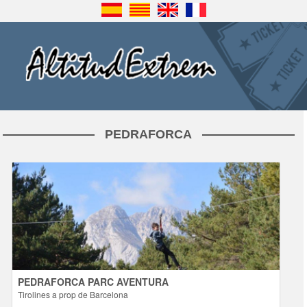
PEDRAFORCA
PEDRAFORCA PARC AVENTURA
Tirolines a prop de Barcelona
Activitats
Al Pedraforca Parc Aventura us oferim circuits i tirolines per a totes
les edats. Trobareu diverses dificultats en els circuits de tirolines que
són aptes per a tots (de 3 a 100 anys). Pedraforca Parc Aventura,
disposa 8 circuits als arbres, amb tirolines: xarxes, ponts tibetans,
salts de Tarzan i tot ... [+ info]
PEDRAFORCA PARC AVENTURA
Tirolines a prop de Barcelona