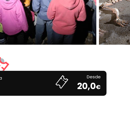
Desde
a
20,0
€