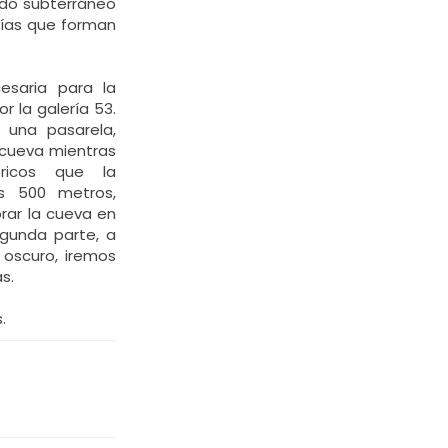
do subterráneo
rías que forman
esaria para la
 la galería 53.
 una pasarela,
cueva mientras
óricos que la
s 500 metros,
rar la cueva en
gunda parte, a
oscuro, iremos
s.
.