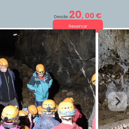
20
, 00
€
Desde
Reservar