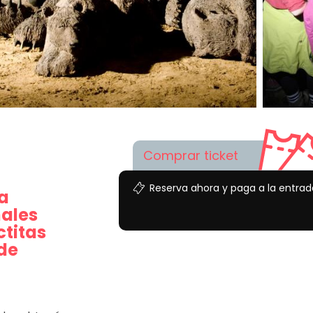
Comprar ticket
Reserva ahora y paga a la entrad
a
ales
ctitas
de