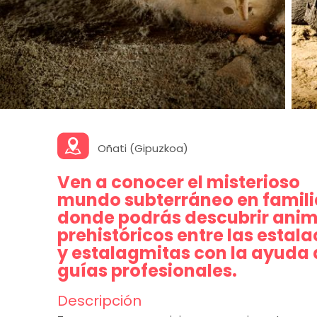
Oñati (Gipuzkoa)
Ven a conocer el misterioso
mundo subterráneo en famili
donde podrás descubrir anim
prehistóricos entre las estala
y estalagmitas con la ayuda 
guías profesionales.
Descripción