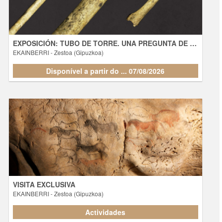
EXPOSICIÓN: TUBO DE TORRE. UNA PREGUNTA DE 12.000 AÑOS - VIERNES 17:00-19:00
EKAINBERRI
- Zestoa (Gipuzkoa)
Disponível a partir do ... 07/08/2026
Disponível a partir do ... 07/08/2026
VISITA EXCLUSIVA
- Zestoa (Gipuzkoa)
EKAINBERRI
Actividades
VISITA EXCLUSIVA
EKAINBERRI
- Zestoa (Gipuzkoa)
Actividades
Actividades