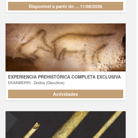
Disponível a partir do ... 11/08/2026
Disponível a partir do ... 11/08/2026
EXPERIENCIA PREHISTÓRICA COMPLETA EXCLUSIVA
- Zestoa (Gipuzkoa)
EKAINBERRI
Actividades
EXPERIENCIA PREHISTÓRICA COMPLETA EXCLUSIVA
EKAINBERRI
- Zestoa (Gipuzkoa)
Actividades
Actividades
EXPOSICIÓN: TUBO DE TORRE. UNA PREGUNTA DE
12.000 AÑOS - VIERNES 17:00-19:00
- Zestoa (Gipuzkoa)
EKAINBERRI
Actividades